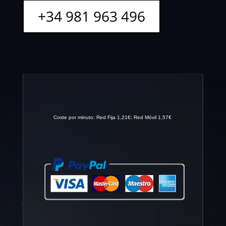
+34 981 963 496
Coste por minuto: Red Fija 1,21€; Red Móvil 1,57€